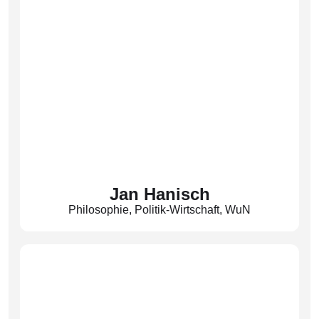
Jan Hanisch
Philosophie
,
Politik-Wirtschaft
,
WuN
Fachobmann WuN, Phil.
(Hns)