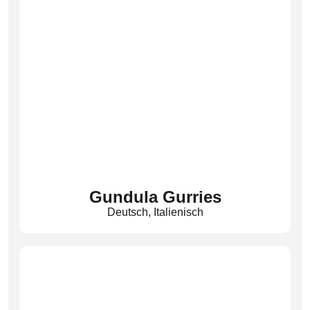
Gundula Gurries
Deutsch
,
Italienisch
Fachobfrau Italienisch
(Gur)