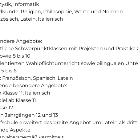
ysik, Informatik
Erdkunde, Religion, Philosophie, Werte und Normen
ösisch, Latein, Italienisch
ondere Angebote:
liche Schwerpunktklassen mit Projekten und Praktika
owie 8 bis 10
ientierten Wahlpflichtunterricht sowie bilingualen Unte
5 bis 6
 Französisch, Spanisch, Latein
lgende besondere Angebote:
Klasse 11: Italienisch
el ab Klasse 11
sse 12
den Jahrgängen 12 und 13
fschule erweitert das breite Angebot um Latein als dri
ende Aspekte:
 altersgemäß vermittelt