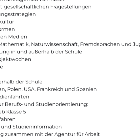
t gesellschaftlichen Fragestellungen
ungsstrategien
kultur
formen
talen Medien
athematik, Naturwissenschaft, Fremdsprachen und Ju
lung in und außerhalb der Schule
rojektwochen
te
rhalb der Schule
en, Polen, USA, Frankreich und Spanien
udienfahrten
r Berufs- und Studienorientierung:
b Klasse 5
fahren
- und Studieninformation
g zusammen mit der Agentur für Arbeit