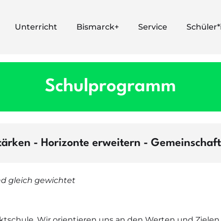
Unterricht
Bismarck+
Service
Schüler
Schulprogramm
rken - Horizonte erweitern - Gemeinschaft 
ind gleich gewichtet
ktschule. Wir orientieren uns an den Werten und Ziele