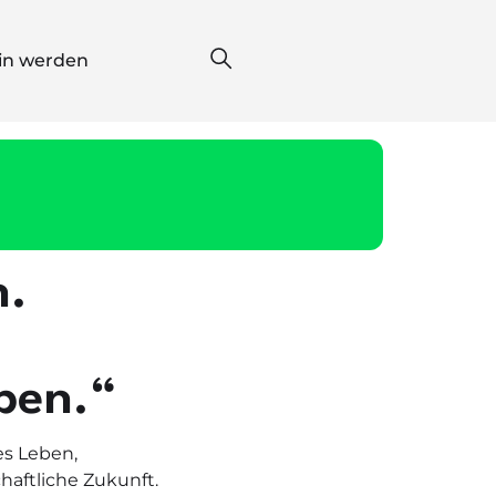
*in werden
n.
eben.“
es Leben,
chaftliche Zukunft.