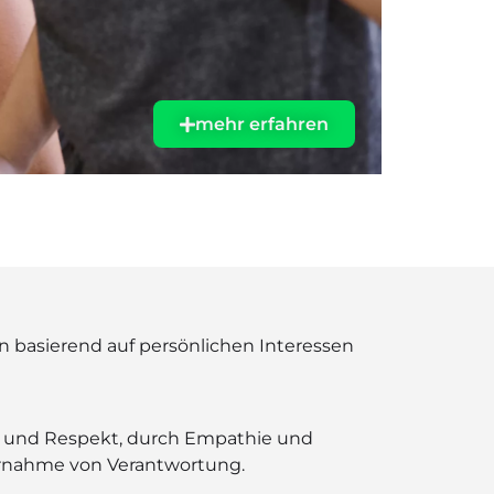
Wi
Sc
mehr erfahren
 basierend auf persönlichen Interessen
it und Respekt, durch Empathie und
ernahme von Verantwortung.