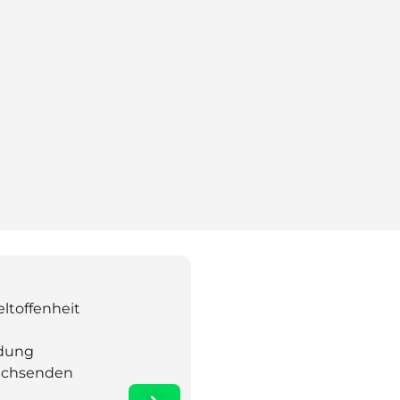
ltoffenheit
ldung
wachsenden