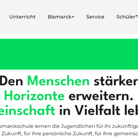
Unterricht
Bismarck+
Service
Schüler
„Den
Menschen
stärke
Horizonte
erweitern.
inschaft
in Vielfalt l
ismarckschule lernen die Jugendlichen für ihr zukünftig
e Zukunft, für ihre persönliche Zukunft, für ihre gemeins