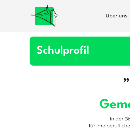
Über uns
Schulprofil
Geme
In der B
für ihre beruflich