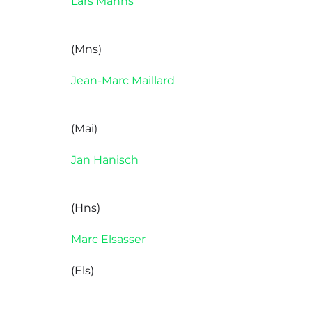
Lars Manns
(Mns)
Jean-Marc Maillard
(Mai)
Jan Hanisch
(Hns)
Marc Elsasser
(Els)