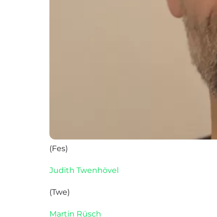
(Fes)
Judith Twenhövel
(Twe)
Martin Rüsch