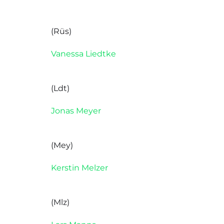
(Rüs)
Vanessa Liedtke
(Ldt)
Jonas Meyer
(Mey)
Kerstin Melzer
(Mlz)