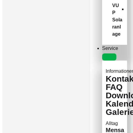
VU
P
Sola
ranl
age
Service
Informatione
Kontak
FAQ
Downl
Kalend
Galeri
Alltag
Mensa