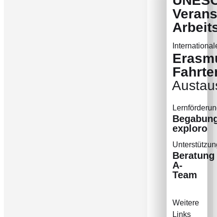
UNES
Verans
Arbeit
International
Erasm
Fahrte
Austau
Lernförderun
Begabung
exploro
Unterstützun
Beratung
A-
Team
Weitere
Links