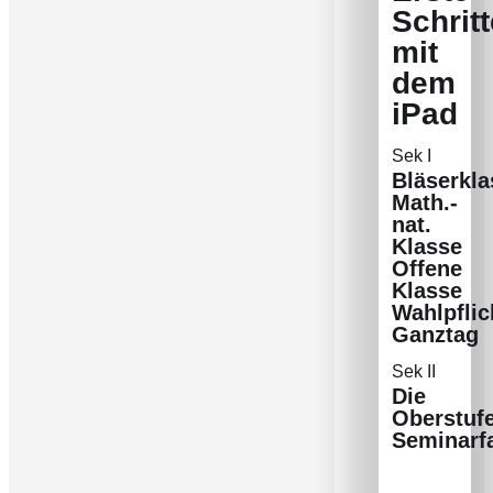
Schritt
mit
dem
iPad
Sek I
Bläserkla
Math.-
nat.
Klasse
Offene
Klasse
Wahlpflic
Ganztag
Sek II
Die
Oberstuf
Seminarf