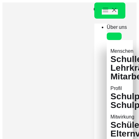
Über uns
Menschen
Schull
Lehrkr
Mitarb
Profil
Schulp
Schul
Mitwirkung
Schüle
Eltern