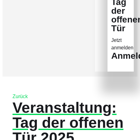
Tag
der
offene
Tür
Jetzt
anmelden
Anmel
Zurück
Veranstaltung:
Tag der offenen
Tür 2025