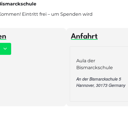
 Bismarckschule
 Kommen! Eintritt frei – um Spenden wird
en
Anfahrt
n
Aula der
Bismarckschule
An der Bismarckschule 5
Hannover
,
30173
Germany