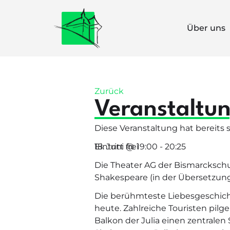
Über uns
Zurück
Veranstaltun
Diese Veranstaltung hat bereits 
18. Juni
Eintritt frei
@
19:00
-
20:25
Die Theater AG der Bismarckschu
Shakespeare (in der Übersetzung
Die berühmteste Liebesgeschichte
heute. Zahlreiche Touristen pil
Balkon der Julia einen zentralen