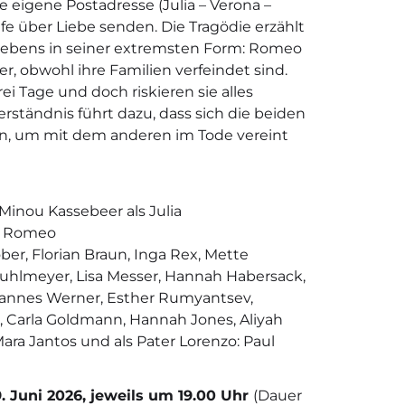
e eigene Postadresse (Julia – Verona –
iefe über Liebe senden. Die Tragödie erzählt
ebens in seiner extremsten Form: Romeo
er, obwohl ihre Familien verfeindet sind.
i Tage und doch riskieren sie alles
erständnis führt dazu, dass sich die beiden
, um mit dem anderen im Tode vereint
Minou Kassebeer als Julia
ls Romeo
er, Florian Braun, Inga Rex, Mette
Kuhlmeyer, Lisa Messer, Hannah Habersack,
 Jannes Werner, Esther Rumyantsev,
t, Carla Goldmann, Hannah Jones, Aliyah
Mara Jantos und als Pater Lorenzo: Paul
. Juni 2026,
jeweils um 19.00 Uhr
(Dauer