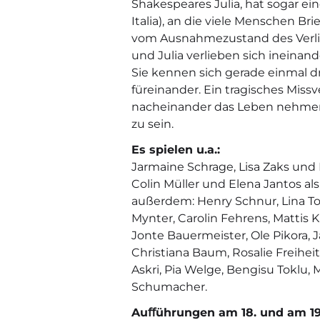
Shakespeares Julia, hat sogar ein
Italia), an die viele Menschen Br
vom Ausnahmezustand des Verli
und Julia verlieben sich ineinand
Sie kennen sich gerade einmal dre
füreinander. Ein tragisches Missv
nacheinander das Leben nehmen
zu sein.
Es spielen u.a.:
Jarmaine Schrage, Lisa Zaks und 
Colin Müller und Elena Jantos a
außerdem: Henry Schnur, Lina Tob
Mynter, Carolin Fehrens, Mattis 
Jonte Bauermeister, Ole Pikora,
Christiana Baum, Rosalie Freihei
Askri, Pia Welge, Bengisu Toklu, 
Schumacher.
Auﬀührungen
am 18. und am 19