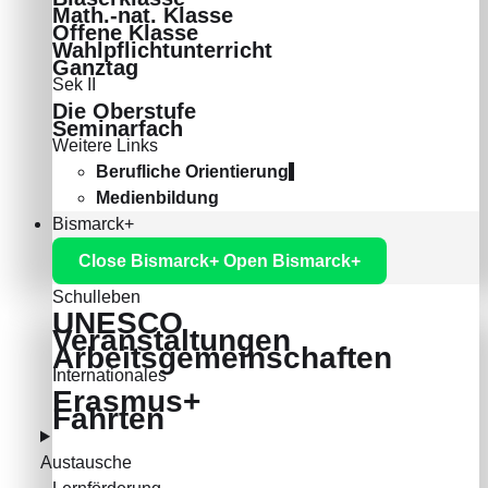
Math.-nat. Klasse
Offene Klasse
Wahlpflichtunterricht
Ganztag
Sek II
Die Oberstufe
Seminarfach
Weitere Links
Berufliche Orientierung
Medienbildung
Bismarck+
Close Bismarck+
Open Bismarck+
Schulleben
UNESCO
Veranstaltungen
Arbeitsgemeinschaften
Internationales
Erasmus+
Fahrten
Austausche