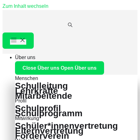
Zum Inhalt wechseln
Über uns
Close Über uns
Open Über uns
Menschen
Schulleitung
Lehrkräfte
Mitarbeitende
Profil
Schulprofil
Schulprogramm
Mitwirkung
Schüler*innenvertretung
Elternvertretung
Förderverein